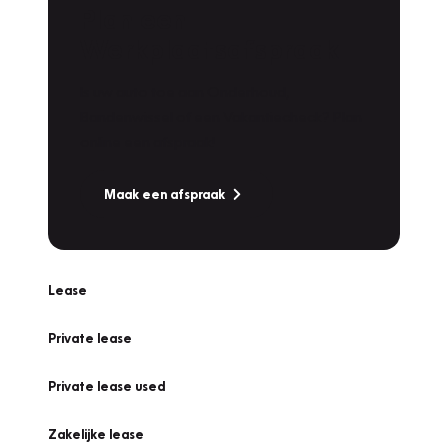
Plan een
Werkplaatsafspraak
Is uw auto toe aan Onderhoud,
Bandenwissel of een Vakantiecheck? Plan
online een afspraak!
Maak een afspraak
Lease
Private lease
Private lease used
Zakelijke lease