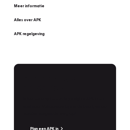
Meer informatie
Alles over APK
APK regelgeving
APK Keuring bij
Vakgarage!
Is het weer tijd voor de jaarlijkse APK? Ga
snel naar Vakgarage bij u in de buurt, en ga
zonder zorgen de weg op!
Plan een APK in