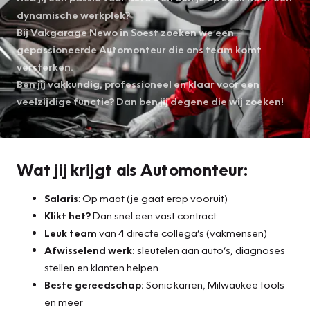
dynamische werkplek?
Bij Vakgarage Newo in Soest zoeken we een
gepassioneerde Automonteur die ons team komt
versterken.
Ben jij vakkundig, professioneel en klaar voor een
veelzijdige functie? Dan ben jij degene die wij zoeken!
Wat jij krijgt als Automonteur:
Salaris
: Op maat (je gaat erop vooruit)
Klikt het?
Dan snel een vast contract
Leuk team
van 4 directe collega’s (vakmensen)
Afwisselend werk:
sleutelen aan auto’s, diagnoses
stellen en klanten helpen
Beste gereedschap:
Sonic karren, Milwaukee tools
en meer