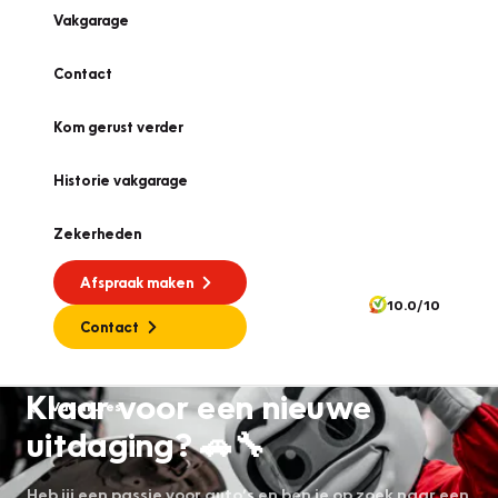
Vakgarage
Contact
Kom gerust verder
Historie vakgarage
Zekerheden
Afspraak maken
10.0/10
Contact
Klaar voor een nieuwe
Vacatures
uitdaging? 🚗🔧
Heb jij een passie voor auto’s en ben je op zoek naar een