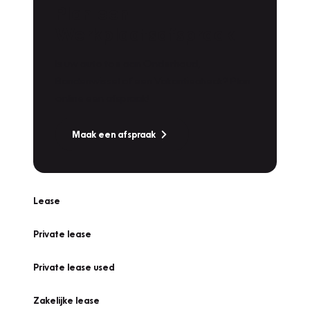
Plan een
Werkplaatsafspraak
Is uw auto toe aan Onderhoud,
Bandenwissel of een Vakantiecheck? Plan
online een afspraak!
Maak een afspraak
Lease
Private lease
Private lease used
Zakelijke lease