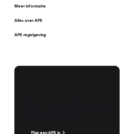
Meer informatie
Alles over APK
APK regelgeving
APK Keuring bij
Vakgarage!
Is het weer tijd voor de jaarlijkse APK? Ga
snel naar Vakgarage bij u in de buurt, en ga
zonder zorgen de weg op!
Plan een APK in