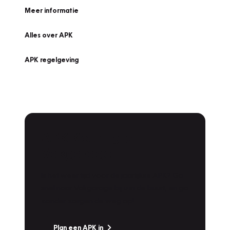
Meer informatie
Alles over APK
APK regelgeving
APK Keuring bij
Vakgarage!
Is het weer tijd voor de jaarlijkse APK? Ga
snel naar Vakgarage bij u in de buurt, en ga
zonder zorgen de weg op!
Plan een APK in