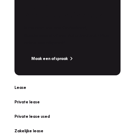
Plan een
Werkplaatsafspraak
Is uw auto toe aan Onderhoud,
Bandenwissel of een Vakantiecheck? Plan
online een afspraak!
Maak een afspraak
Lease
Private lease
Private lease used
Zakelijke lease