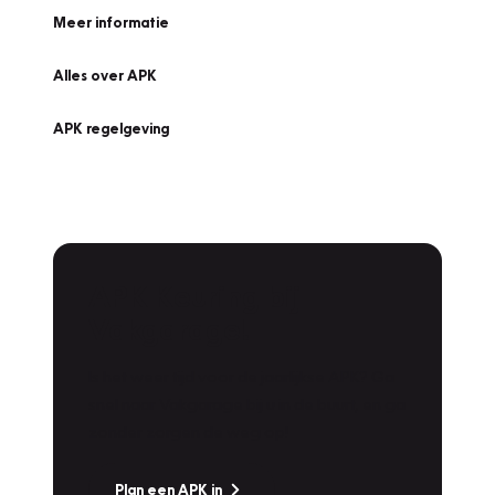
Meer informatie
Alles over APK
APK regelgeving
APK Keuring bij
Vakgarage!
Is het weer tijd voor de jaarlijkse APK? Ga
snel naar Vakgarage bij u in de buurt, en ga
zonder zorgen de weg op!
Plan een APK in