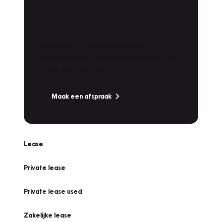
Plan een
Werkplaatsafspraak
Is uw auto toe aan Onderhoud,
Bandenwissel of een Vakantiecheck? Plan
online een afspraak!
Maak een afspraak
Lease
Private lease
Private lease used
Zakelijke lease