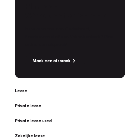
Plan een
Werkplaatsafspraak
Is uw auto toe aan Onderhoud,
Bandenwissel of een Vakantiecheck? Plan
online een afspraak!
Maak een afspraak
Lease
Private lease
Private lease used
Zakelijke lease