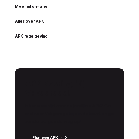
Meer informatie
Alles over APK
APK regelgeving
APK Keuring bij
Vakgarage!
Is het weer tijd voor de jaarlijkse APK? Ga
snel naar Vakgarage bij u in de buurt, en ga
zonder zorgen de weg op!
Plan een APK in