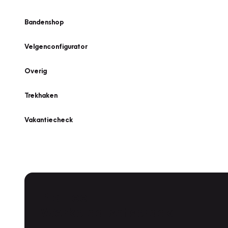
Bandenshop
Velgenconfigurator
Overig
Trekhaken
Vakantiecheck
Plan een
Werkplaatsafspraak