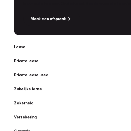
Is uw auto toe aan Onderhoud, Bandenwissel of een Va
Maak een afspraak
Lease
Private lease
Private lease used
Zakelijke lease
Zekerheid
Verzekering