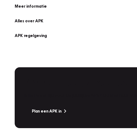
Meer informatie
Alles over APK
APK regelgeving
APK Keuring bij Vakgarage!
Is het weer tijd voor de jaarlijkse APK? Ga snel naar V
Plan een APK in