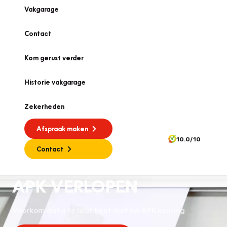
Vakgarage
Contact
Kom gerust verder
Historie vakgarage
Zekerheden
Afspraak maken
10.0/10
Contact
APK VERLOPEN
APK
Voorkom dat u te laat bent met uw APK keuring