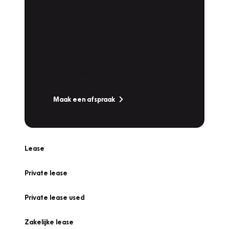
Plan een
Werkplaatsafspraak
Is uw auto toe aan Onderhoud,
Bandenwissel of een Vakantiecheck? Plan
online een afspraak!
Maak een afspraak
Lease
Private lease
Private lease used
Zakelijke lease