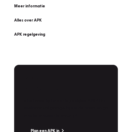
Meer informatie
Alles over APK
APK regelgeving
APK Keuring bij
Vakgarage!
Is het weer tijd voor de jaarlijkse APK? Ga
snel naar Vakgarage bij u in de buurt, en ga
zonder zorgen de weg op!
Plan een APK in